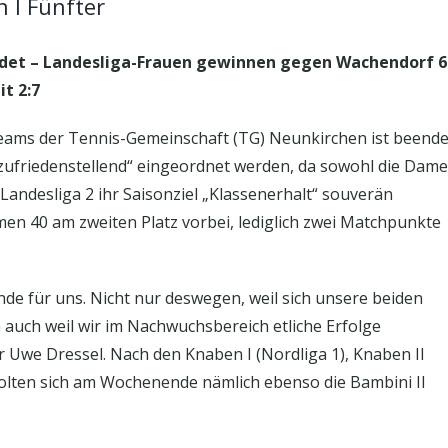
 I Fünfter
det – Landesliga-Frauen gewinnen gegen Wachendorf 6
t 2:7
eams der Tennis-Gemeinschaft (TG) Neunkirchen ist beende
 zufriedenstellend“ eingeordnet werden, da sowohl die Dam
r Landesliga 2 ihr Saisonziel „Klassenerhalt“ souverän
en 40 am zweiten Platz vorbei, lediglich zwei Matchpunkte
de für uns. Nicht nur deswegen, weil sich unsere beiden
auch weil wir im Nachwuchsbereich etliche Erfolge
 Uwe Dressel. Nach den Knaben I (Nordliga 1), Knaben II
 holten sich am Wochenende nämlich ebenso die Bambini II