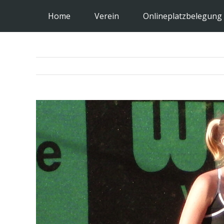
Zum
Home
Verein
Onlineplatzbelegung
Inhalt
springen
Zeige
grösseres
Bild