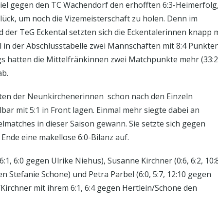
el gegen den TC Wachendorf den erhofften 6:3-Heimerfolg
ück, um noch die Vizemeisterschaft zu holen. Denn im
d der TeG Eckental setzten sich die Eckentalerinnen knapp m
l in der Abschlusstabelle zwei Mannschaften mit 8:4 Punkte
gs hatten die Mittelfränkinnen zwei Matchpunkte mehr (33:
ab.
ten der Neunkirchenerinnen schon nach den Einzeln
ar mit 5:1 in Front lagen. Einmal mehr siegte dabei an
zelmatches in dieser Saison gewann. Sie setzte sich gegen
 Ende eine makellose 6:0-Bilanz auf.
1, 6:0 gegen Ulrike Niehus), Susanne Kirchner (0:6, 6:2, 10:
en Stefanie Schone) und Petra Parbel (6:0, 5:7, 12:10 gegen
Kirchner mit ihrem 6:1, 6:4 gegen Hertlein/Schone den