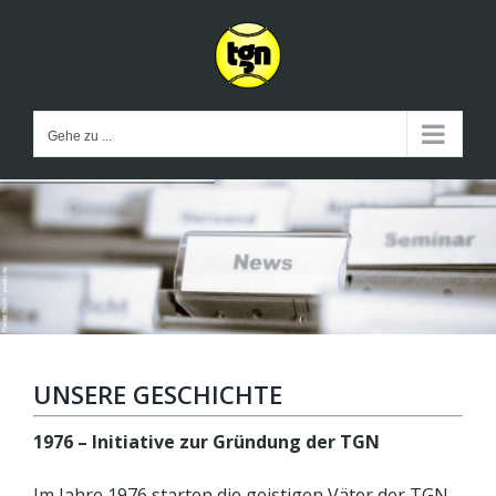
Zum
Inhalt
springen
Gehe zu ...
UNSERE GESCHICHTE
1976 – Initiative zur Gründung der TGN
Im Jahre 1976 starten die geistigen Väter der TGN,