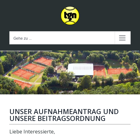
Zum
Inhalt
springen
Gehe zu ...
UNSER AUFNAHMEANTRAG UND
UNSERE BEITRAGSORDNUNG
Liebe Interessierte,