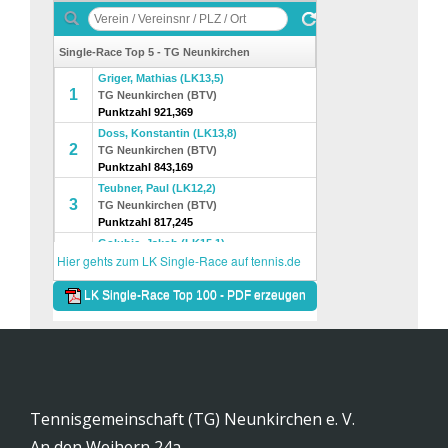
Tennisgemeinschaft (TG) Neunkirchen e. V.
An den Weihern 24a