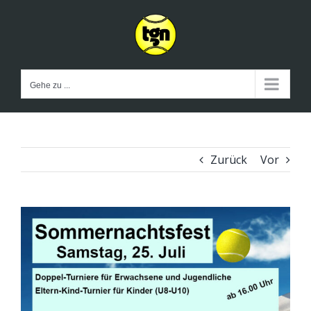
Zum
Inhalt
springen
Gehe zu ...
Zurück
Vor
Zeige
grösseres
Bild